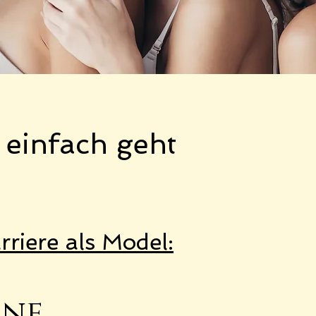
 einfach geht
rriere als Model:
in
e