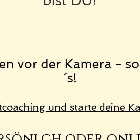
bist DU!
en vor der Kamera - so
´s!
tcoaching und starte deine Ka
rsönlch oder onl