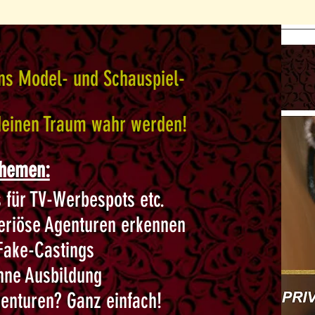
 ins Model- und Schauspiel-
 deinen Traum wahr werden!
Themen:
s für TV-Werbespots etc.
riöse Agenturen erkennen
Fake-Castings
hne Ausbildung
genturen? Ganz einfach!